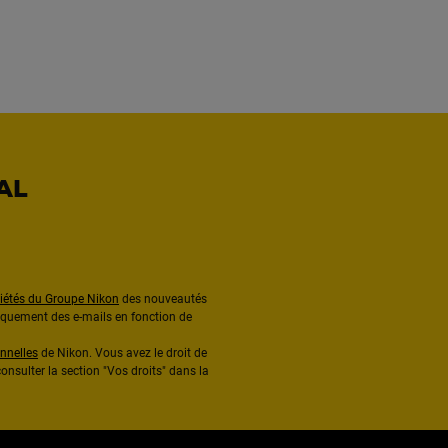
AL
ciétés du Groupe Nikon
des nouveautés
diquement des e-mails en fonction de
nnelles
de Nikon. Vous avez le droit de
onsulter la section "Vos droits" dans la