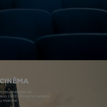
 CINÉMA
t les cinéastes en
ikon | RED ZR est la caméra
du marché.