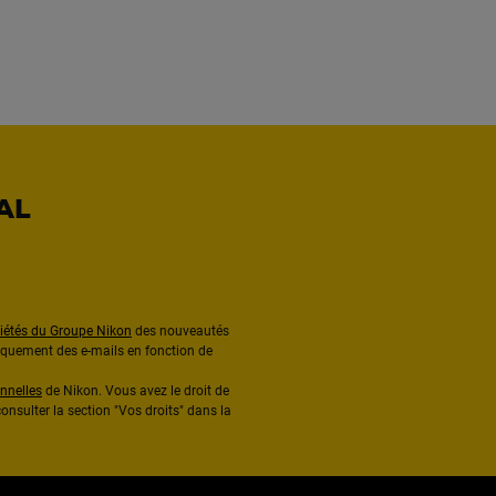
AL
ciétés du Groupe Nikon
des nouveautés
diquement des e-mails en fonction de
nnelles
de Nikon. Vous avez le droit de
onsulter la section "Vos droits" dans la