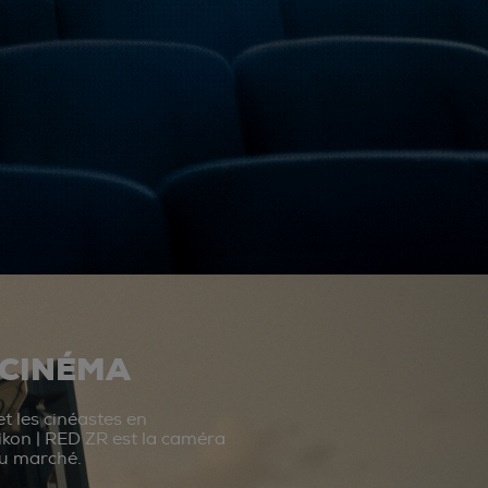
 CINÉMA
t les cinéastes en
ikon | RED ZR est la caméra
du marché.