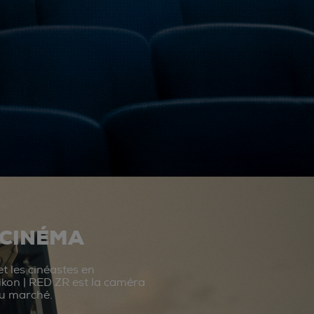
 CINÉMA
t les cinéastes en
ikon | RED ZR est la caméra
du marché.