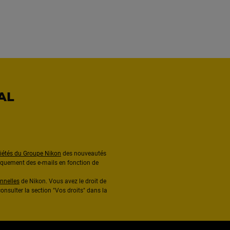
AL
ciétés du Groupe Nikon
des nouveautés
diquement des e-mails en fonction de
nnelles
de Nikon. Vous avez le droit de
onsulter la section "Vos droits" dans la