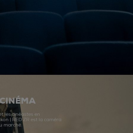
 CINÉMA
t les cinéastes en
ikon | RED ZR est la caméra
du marché.