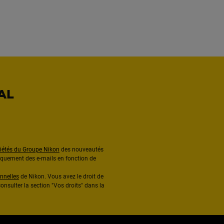
AL
ciétés du Groupe Nikon
des nouveautés
diquement des e-mails en fonction de
nnelles
de Nikon. Vous avez le droit de
onsulter la section "Vos droits" dans la