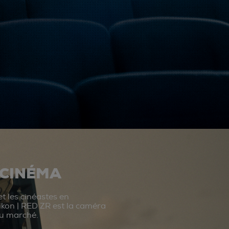
 CINÉMA
t les cinéastes en
ikon | RED ZR est la caméra
du marché.