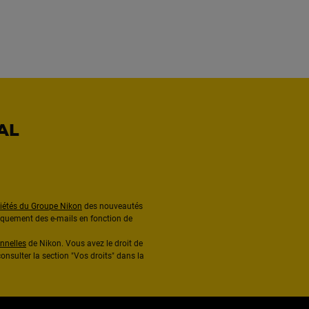
AL
ciétés du Groupe Nikon
des nouveautés
diquement des e-mails en fonction de
nnelles
de Nikon. Vous avez le droit de
onsulter la section "Vos droits" dans la