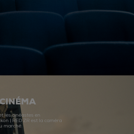
 CINÉMA
t les cinéastes en
ikon | RED ZR est la caméra
du marché.