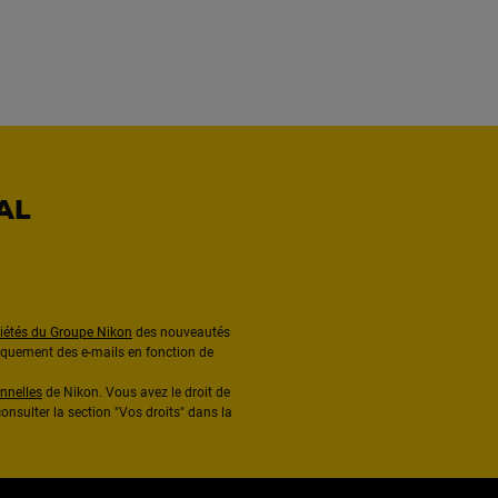
AL
ciétés du Groupe Nikon
des nouveautés
diquement des e-mails en fonction de
nnelles
de Nikon. Vous avez le droit de
onsulter la section "Vos droits" dans la