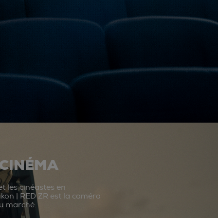
 CINÉMA
t les cinéastes en
ikon | RED ZR est la caméra
du marché.