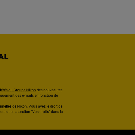
AL
ciétés du Groupe Nikon
des nouveautés
diquement des e-mails en fonction de
nnelles
de Nikon. Vous avez le droit de
onsulter la section "Vos droits" dans la