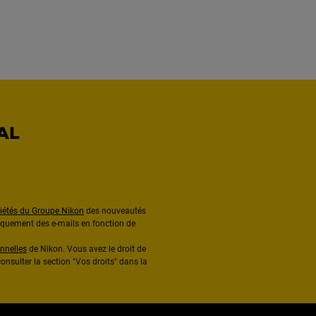
AL
ciétés du Groupe Nikon
des nouveautés
diquement des e-mails en fonction de
nnelles
de Nikon. Vous avez le droit de
onsulter la section "Vos droits" dans la