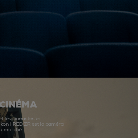
 CINÉMA
t les cinéastes en
ikon | RED ZR est la caméra
du marché.