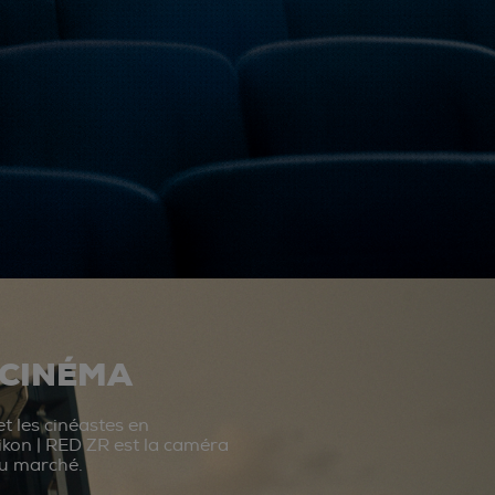
 CINÉMA
t les cinéastes en
ikon | RED ZR est la caméra
du marché.