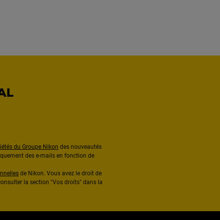
AL
ciétés du Groupe Nikon
des nouveautés
diquement des e-mails en fonction de
nnelles
de Nikon. Vous avez le droit de
onsulter la section "Vos droits" dans la