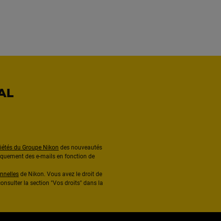
AL
ciétés du Groupe Nikon
des nouveautés
diquement des e-mails en fonction de
nnelles
de Nikon. Vous avez le droit de
onsulter la section "Vos droits" dans la