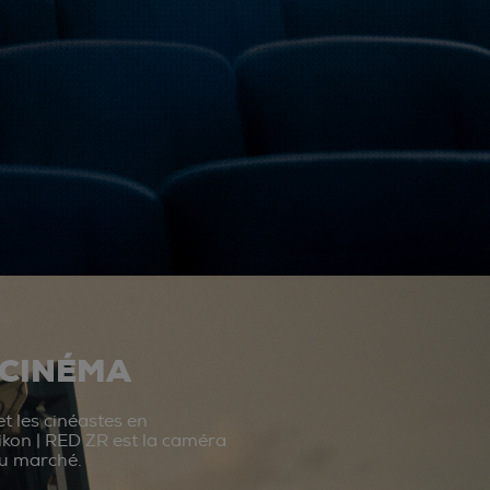
 CINÉMA
t les cinéastes en
ikon | RED ZR est la caméra
du marché.