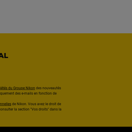
AL
ciétés du Groupe Nikon
des nouveautés
diquement des e-mails en fonction de
nnelles
de Nikon. Vous avez le droit de
onsulter la section "Vos droits" dans la