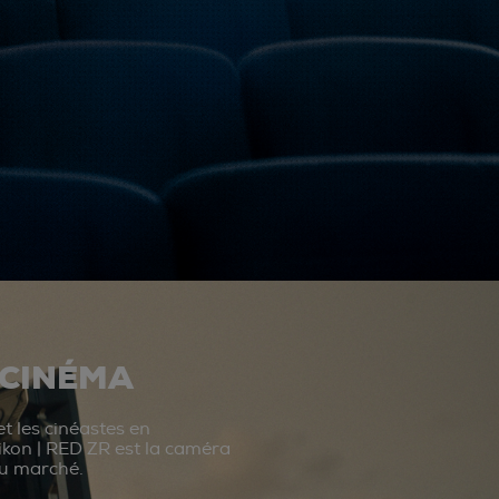
 CINÉMA
t les cinéastes en
ikon | RED ZR est la caméra
du marché.