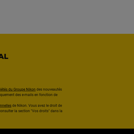
AL
ciétés du Groupe Nikon
des nouveautés
diquement des e-mails en fonction de
nnelles
de Nikon. Vous avez le droit de
onsulter la section "Vos droits" dans la