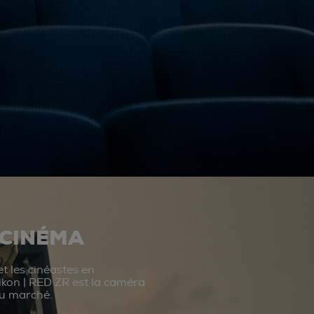
 CINÉMA
t les cinéastes en
ikon | RED ZR est la caméra
du marché.