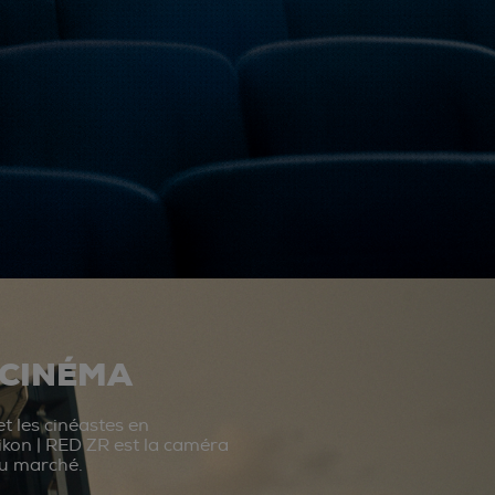
 CINÉMA
t les cinéastes en
ikon | RED ZR est la caméra
du marché.