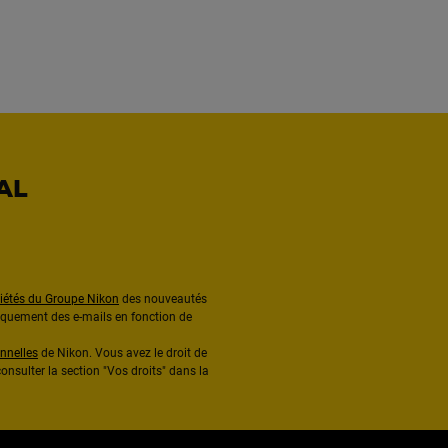
AL
ciétés du Groupe Nikon
des nouveautés
diquement des e-mails en fonction de
nnelles
de Nikon. Vous avez le droit de
onsulter la section "Vos droits" dans la