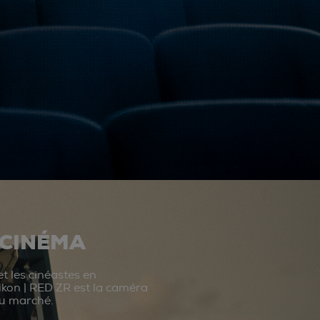
 CINÉMA
t les cinéastes en
ikon | RED ZR est la caméra
du marché.