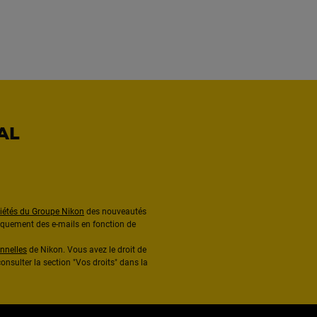
AL
ciétés du Groupe Nikon
des nouveautés
diquement des e-mails en fonction de
nnelles
de Nikon. Vous avez le droit de
onsulter la section "Vos droits" dans la