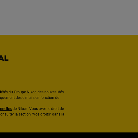
AL
ciétés du Groupe Nikon
des nouveautés
diquement des e-mails en fonction de
nnelles
de Nikon. Vous avez le droit de
onsulter la section "Vos droits" dans la