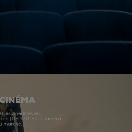
 CINÉMA
t les cinéastes en
ikon | RED ZR est la caméra
du marché.