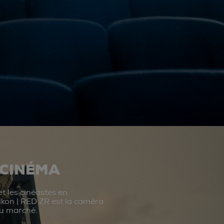
 CINÉMA
t les cinéastes en
ikon | RED ZR est la caméra
du marché.