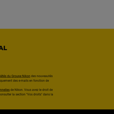
AL
ciétés du Groupe Nikon
des nouveautés
diquement des e-mails en fonction de
nnelles
de Nikon. Vous avez le droit de
onsulter la section "Vos droits" dans la