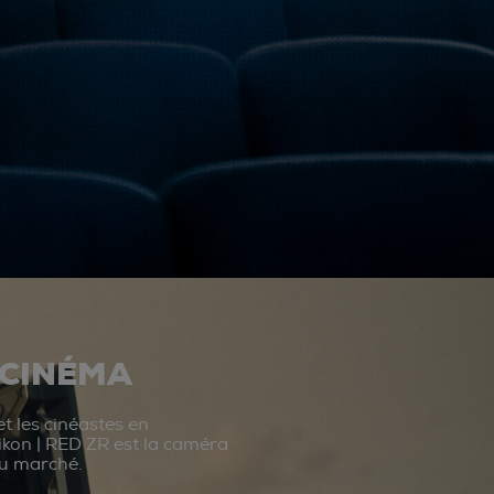
 CINÉMA
t les cinéastes en
ikon | RED ZR est la caméra
du marché.