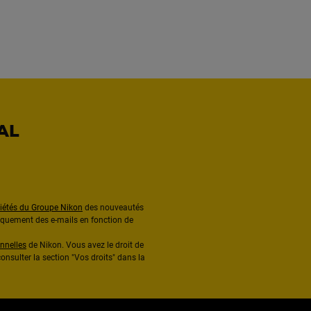
AL
ciétés du Groupe Nikon
des nouveautés
diquement des e-mails en fonction de
nnelles
de Nikon. Vous avez le droit de
onsulter la section "Vos droits" dans la