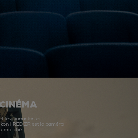
 CINÉMA
t les cinéastes en
ikon | RED ZR est la caméra
du marché.