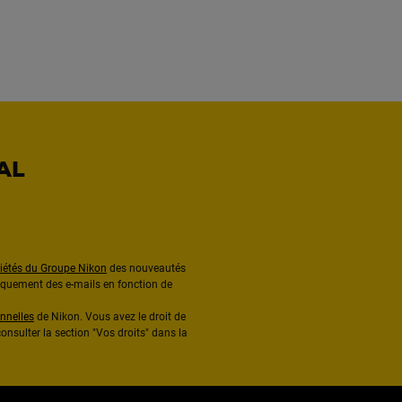
AL
ciétés du Groupe Nikon
des nouveautés
diquement des e-mails en fonction de
nnelles
de Nikon. Vous avez le droit de
onsulter la section "Vos droits" dans la