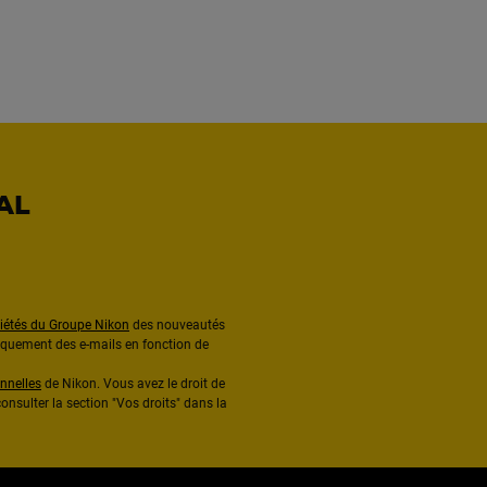
AL
ciétés du Groupe Nikon
des nouveautés
diquement des e-mails en fonction de
nnelles
de Nikon. Vous avez le droit de
onsulter la section "Vos droits" dans la