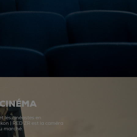
 CINÉMA
t les cinéastes en
ikon | RED ZR est la caméra
du marché.