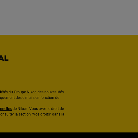
AL
ciétés du Groupe Nikon
des nouveautés
diquement des e-mails en fonction de
nnelles
de Nikon. Vous avez le droit de
onsulter la section "Vos droits" dans la