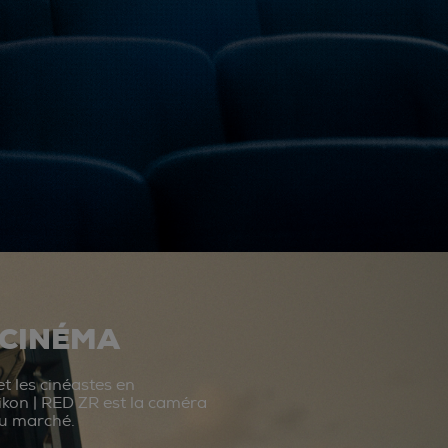
 CINÉMA
t les cinéastes en
ikon | RED ZR est la caméra
du marché.