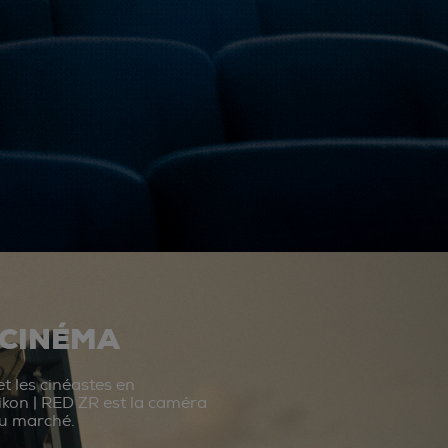
 CINÉMA
t les cinéastes en
ikon | RED ZR est la caméra
du marché.