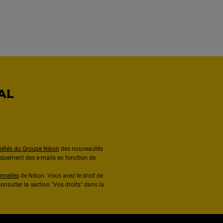
AL
ciétés du Groupe Nikon
des nouveautés
diquement des e-mails en fonction de
nnelles
de Nikon. Vous avez le droit de
onsulter la section "Vos droits" dans la